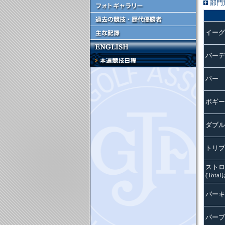
部門
イーグ
バーデ
パー
ボギー
ダブル
トリプ
ストロ
(Tota
パーキ
パーブ