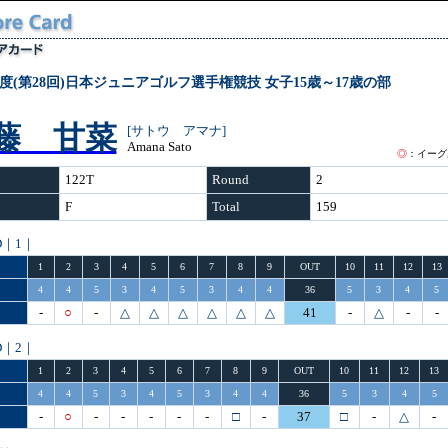
3年度(第28回)日本ジュニアゴルフ選手権競技 女子15歳～17歳の部
藤 甘菜
[サトウ アマナ]
Amana Sato
◎
：イーグ
122T
Round
2
F
Total
159
D｜1｜
1
2
3
4
5
6
7
8
9
OUT
10
11
12
13
4
4
5
3
4
5
3
4
4
36
5
3
4
5
-
○
-
△
△
△
△
△
△
41
-
△
-
-
D｜2｜
1
2
3
4
5
6
7
8
9
OUT
10
11
12
13
4
4
5
3
4
5
3
4
4
36
5
3
4
5
-
○
-
-
-
-
-
□
-
37
□
-
△
-