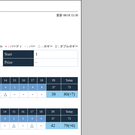
更新 08/18 15:30
ル
○
：バーディ
−
：パー
△
：ボギー
□
：ダブルボギー
Start
1
Prize
-
14
15
16
17
18
IN
Today
4
5
3
4
4
37
73
△
-
-
-
-
39
80(+7)
14
15
16
17
18
IN
Today
4
5
3
4
4
37
73
-
△
-
△
-
42
79(+6)