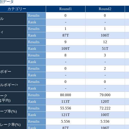
別データ
カテゴリー
Round1
Round2
Results
0
0
ル
Rank
-
-
Results
1
1
ィ
Rank
87T
106T
Results
9
12
Rank
109T
51T
Results
8
3
Rank
-
-
Results
0
2
ボギー
Rank
-
-
Results
0
0
ルボギー/+
Rank
-
-
Results
80.000
79.000
ーク
lは平均)
Rank
113T
120T
Results
55.556
72.222
ープ率(%)
Rank
121T
100T
Results
5.556
5.556
レーク率(%)
Rank
87T
106T