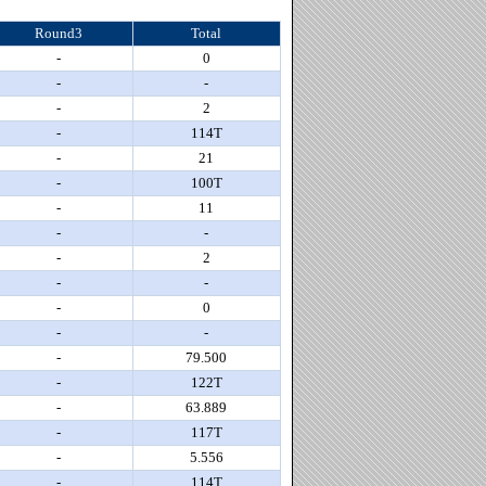
Round3
Total
-
0
-
-
-
2
-
114T
-
21
-
100T
-
11
-
-
-
2
-
-
-
0
-
-
-
79.500
-
122T
-
63.889
-
117T
-
5.556
-
114T