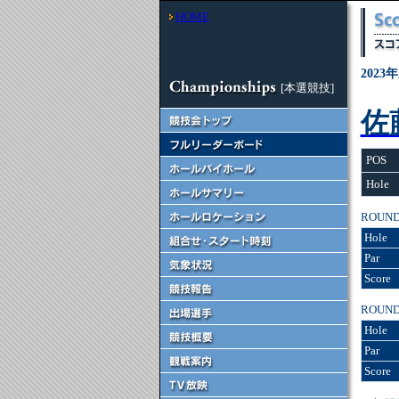
HOME
202
[本選競技]
佐
POS
Hole
ROUN
Hole
Par
Score
ROUN
Hole
Par
Score