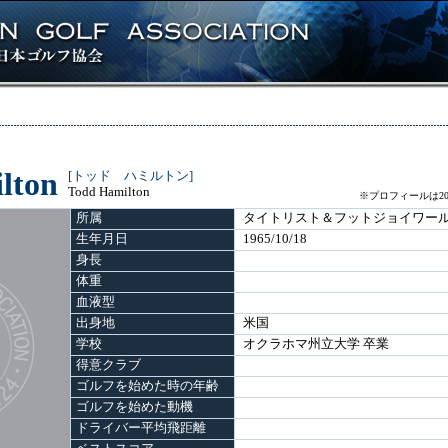
lton
[トッド ハミルトン]
Todd Hamilton
※プロフィールは20
所属
タイトリスト＆フットジョイワー
生年月日
1965/10/18
身長
体重
血液型
出身地
米国
学校
オクラホマ州立大学 卒業
得意クラブ
ゴルフを始めた時の年齢
ゴルフを始めた動機
ドライバー平均飛距離