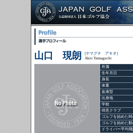
山口 現朗
[ヤマグチ アキオ]
Akio Yamaguchi
所属
生年月日
身長
体重
血液型
出身地
学校
得意クラブ
ゴルフを始めた時
ゴルフを始めた動
ドライバー平均飛