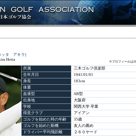
ホッタ アキラ]
ira Hotta
※プロフィールは20
所属
三木ゴルフ倶楽部
生年月日
1941/01/01
身長
183cm
体重
血液型
AB型
出身地
大阪府
学校
関西大学 卒業
得意クラブ
アイアン
ゴルフを始めた時の年齢
35歳
ゴルフを始めた動機
友人の薦め
ドライバー平均飛距離
２６０ヤード