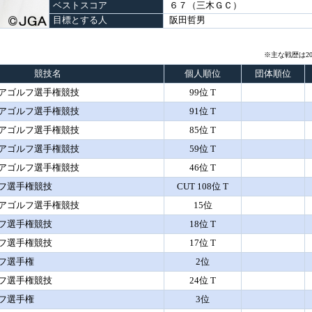
ベストスコア
６７（三木ＧＣ）
目標とする人
阪田哲男
※主な戦歴は20
競技名
個人順位
団体順位
アゴルフ選手権競技
99位 T
アゴルフ選手権競技
91位 T
アゴルフ選手権競技
85位 T
アゴルフ選手権競技
59位 T
アゴルフ選手権競技
46位 T
フ選手権競技
CUT 108位 T
アゴルフ選手権競技
15位
フ選手権競技
18位 T
フ選手権競技
17位 T
フ選手権
2位
フ選手権競技
24位 T
フ選手権
3位