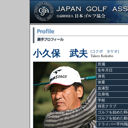
小久保 武夫
[コクボ タケオ]
Takeo Kokubo
所属
生年月日
身長
体重
血液型
出身地
学校
得意クラブ
ゴルフを始めた時
ゴルフを始めた動
ドライバー平均飛