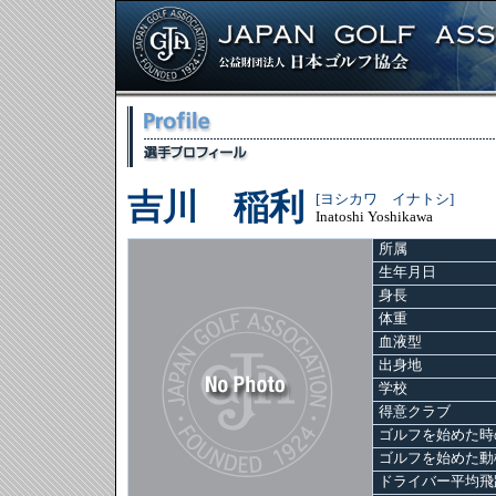
吉川 稲利
[ヨシカワ イナトシ]
Inatoshi Yoshikawa
所属
生年月日
身長
体重
血液型
出身地
学校
得意クラブ
ゴルフを始めた時
ゴルフを始めた動
ドライバー平均飛