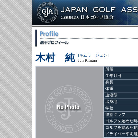
木村 純
[キムラ ジュン]
Jun Kimura
所属
生年月日
身長
体重
血液型
出身地
学校
得意クラブ
ゴルフを始めた時
ゴルフを始めた動
ドライバー平均飛