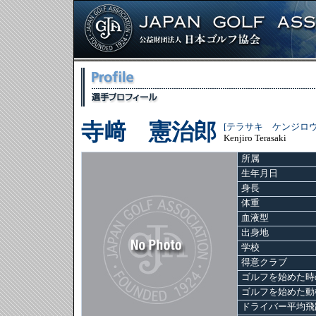
寺﨑 憲治郎
[テラサキ ケンジロウ
Kenjiro Terasaki
所属
生年月日
身長
体重
血液型
出身地
学校
得意クラブ
ゴルフを始めた時
ゴルフを始めた動
ドライバー平均飛