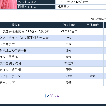
ベストスコア
７１（セントレジャー）
目標とする人
池田勇太
※主な戦歴は20
競技名
個人順位
団体順位
フ選手権競技 男子15歳～17歳の部
CUT 90位 T
クアマチュアゴルフ選手権九州大会
7位
ルフ選手権
7位
全沖縄ゴルフ選手権
3位
ゴルフ選手権
9位
フ大会 男子の部
26位 T
アゴルフ選手権
優勝
ルフトーナメント
23位
8位
チャカップ
優勝
｜
閉じる
｜