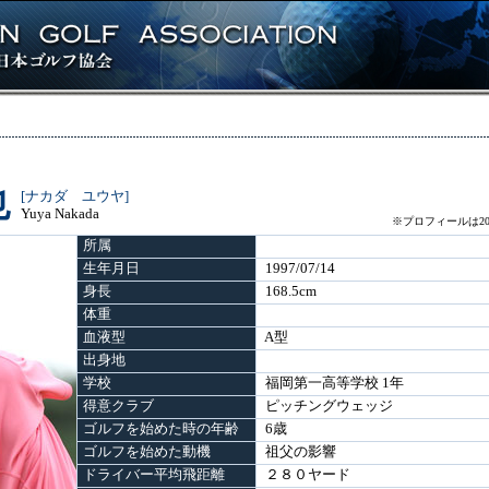
也
[ナカダ ユウヤ]
Yuya Nakada
※プロフィールは20
所属
生年月日
1997/07/14
身長
168.5cm
体重
血液型
A型
出身地
学校
福岡第一高等学校 1年
得意クラブ
ピッチングウェッジ
ゴルフを始めた時の年齢
6歳
ゴルフを始めた動機
祖父の影響
ドライバー平均飛距離
２８０ヤード