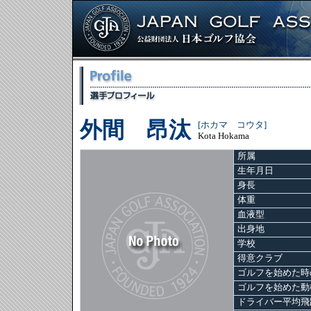
外間 昂汰
[ホカマ コウタ]
Kota Hokama
所属
生年月日
身長
体重
血液型
出身地
学校
得意クラブ
ゴルフを始めた時
ゴルフを始めた動
ドライバー平均飛