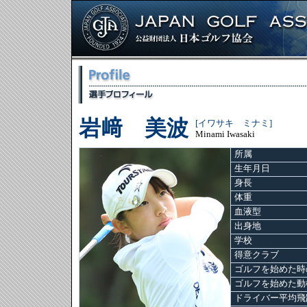
岩﨑 美波
[イワサキ ミナミ]
Minami Iwasaki
所属
生年月日
身長
体重
血液型
出身地
学校
得意クラブ
ゴルフを始めた時
ゴルフを始めた動
ドライバー平均飛