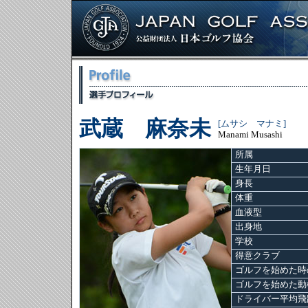
武蔵 麻奈未
[ムサシ マナミ]
Manami Musashi
所属
生年月日
身長
体重
血液型
出身地
学校
得意クラブ
ゴルフを始めた時
ゴルフを始めた動
ドライバー平均飛