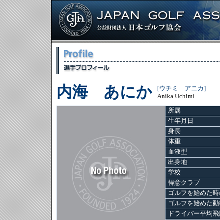
内海 あにか
[ウチミ アニカ]
Anika Uchimi
所属
生年月日
身長
体重
血液型
出身地
学校
得意クラブ
ゴルフを始めた時
ゴルフを始めた動
ドライバー平均飛