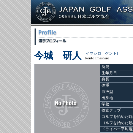
今城 研人
[イマシロ ケント]
Kento Imashiro
所属
生年月日
身長
体重
血液型
出身地
学校
得意クラブ
ゴルフを始めた時
ゴルフを始めた動
ドライバー平均飛