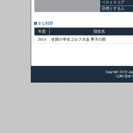
ベストスコア
目標とする人
主な戦歴
年度
競技名
2014
全国小学生ゴルフ大会 男子の部