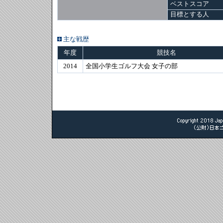
ベストスコア
目標とする人
主な戦歴
年度
競技名
2014
全国小学生ゴルフ大会 女子の部