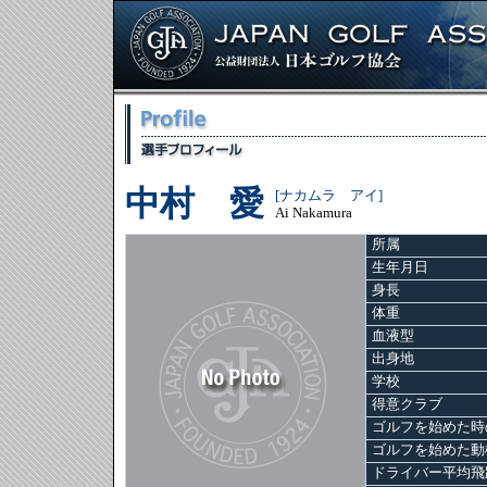
中村 愛
[ナカムラ アイ]
Ai Nakamura
所属
生年月日
身長
体重
血液型
出身地
学校
得意クラブ
ゴルフを始めた時
ゴルフを始めた動
ドライバー平均飛