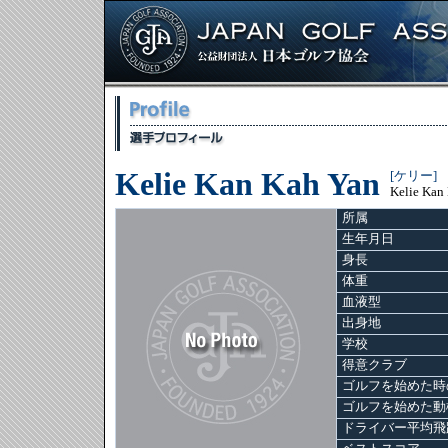
Kelie Kan Kah Yan
[ケリー]
Kelie Kan
所属
生年月日
身長
体重
血液型
出身地
学校
得意クラブ
ゴルフを始めた時
ゴルフを始めた動
ドライバー平均飛