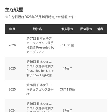
主な戦歴
※主な戦歴は2026年06月19日時点での情報です。
年度
競技名
個人順位
団体順位
備考
第67回 日本女子ア
マチュアゴルフ選手
2026
CUT 91位
権競技 Presented by
カープレミア
第69回 日本ジュニ
アゴルフ選手権競技
2025
44位 T
Presented by Ｓｋｙ
女子 15～17歳の部
第66回 日本女子ア
2025
マチュアゴルフ選手
CUT 135位
権
第29回 日本ジュニ
アゴルフ選手権競技
2024
27位 T