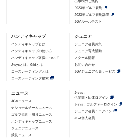
出版物のご案内
2023年ゴルフ規則
2023年ゴルフ規則詳説
JGAルールテスト
ハンディキャップ
ジュニア
ハンディキャップとは
ジュニア会員募集
ハンディキャップの使い方
ジュニア育成活動
ハンディキャップ取得について
スクール情報
J-sysとは、Glidとは
お問い合わせ
コースレーティングとは
JGAジュニア会員サービス
コースレーティング検索
ニュース
J-sys：
倶楽部・団体ログイン
JGAニュース
J-sys：ゴルファーログイン
ナショナルチームニュース
ジュニア会員：ログイン
ゴルフ規則・用具ニュース
JGA個人会員
ハンディキャップニュース
ジュニアニュース
競技ニュース