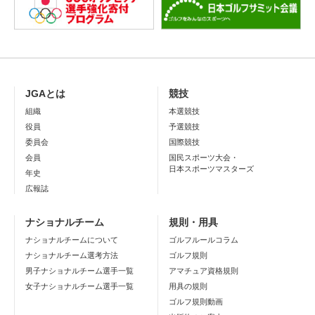
JGAとは
競技
組織
本選競技
役員
予選競技
委員会
国際競技
会員
国民スポーツ大会・
日本スポーツマスターズ
年史
広報誌
ナショナルチーム
規則・用具
ナショナルチームについて
ゴルフルールコラム
ナショナルチーム選考方法
ゴルフ規則
男子ナショナルチーム選手一覧
アマチュア資格規則
女子ナショナルチーム選手一覧
用具の規則
ゴルフ規則動画