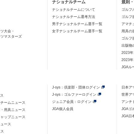
ナショナルチーム
規則
ナショナルチームについて
ゴルフ
ナショナルチーム選考方法
ゴルフ
男子ナショナルチーム選手一覧
アマチ
ーツ大会・
女子ナショナルチーム選手一覧
用具の
ーツマスターズ
ゴルフ
出版物
2023
2023
JGA
J-sys：
倶楽部・団体ログイン
日本ア
J-sys：ゴルファーログイン
世界ア
ース
ジュニア会員：ログイン
アンチ
ルチームニュース
JGA個人会員
JGA
則・用具ニュース
JGA日
キャップニュース
ニュース
ース