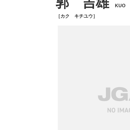
郭 吉雄
KUO 
［カク キチユウ］