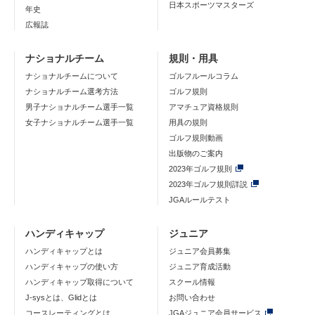
日本スポーツマスターズ
年史
広報誌
ナショナルチーム
規則・用具
ナショナルチームについて
ゴルフルールコラム
ナショナルチーム選考方法
ゴルフ規則
男子ナショナルチーム選手一覧
アマチュア資格規則
女子ナショナルチーム選手一覧
用具の規則
ゴルフ規則動画
出版物のご案内
2023年ゴルフ規則
2023年ゴルフ規則詳説
JGAルールテスト
ハンディキャップ
ジュニア
ハンディキャップとは
ジュニア会員募集
ハンディキャップの使い方
ジュニア育成活動
ハンディキャップ取得について
スクール情報
J-sysとは、Glidとは
お問い合わせ
コースレーティングとは
JGAジュニア会員サービス