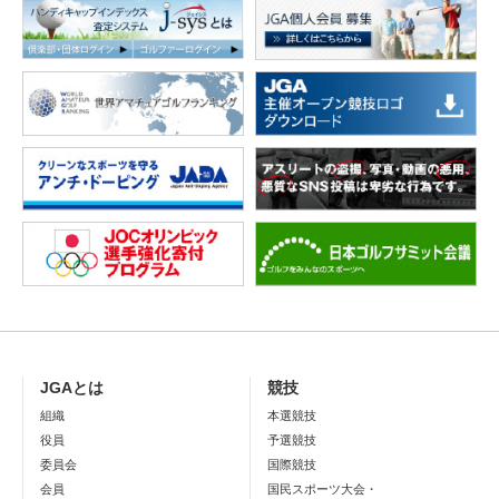
JGAとは
競技
組織
本選競技
役員
予選競技
委員会
国際競技
会員
国民スポーツ大会・