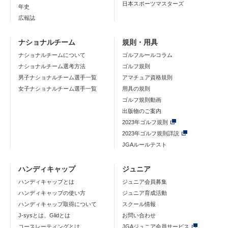
日本スポーツマスターズ
年史
広報誌
ナショナルチーム
規則・用具
ナショナルチームについて
ゴルフルールコラム
ナショナルチーム選考方法
ゴルフ規則
男子ナショナルチーム選手一覧
アマチュア資格規則
女子ナショナルチーム選手一覧
用具の規則
ゴルフ規則動画
出版物のご案内
2023年ゴルフ規則
2023年ゴルフ規則詳説
JGAルールテスト
ハンディキャップ
ジュニア
ハンディキャップとは
ジュニア会員募集
ハンディキャップの使い方
ジュニア育成活動
ハンディキャップ取得について
スクール情報
J-sysとは、Glidとは
お問い合わせ
コースレーティングとは
JGAジュニア会員サービス