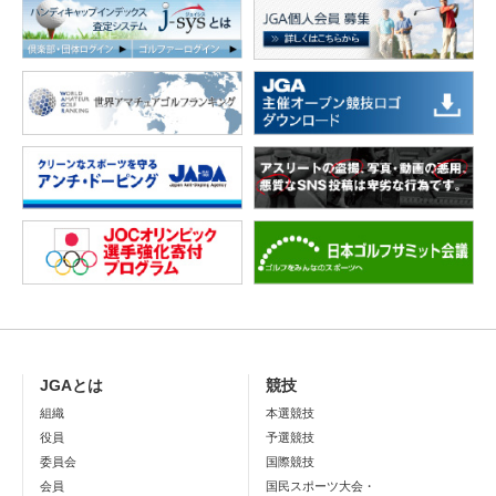
JGAとは
競技
組織
本選競技
役員
予選競技
委員会
国際競技
会員
国民スポーツ大会・