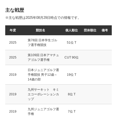
主な戦歴
※主な戦歴は2025年08月29日時点での情報です。
年度
競技名
個人順位
団体順位
備考
第78回 日本学生ゴル
2025
51位 T
フ選手権競技
第109回 日本アマチュ
2025
CUT 90位
アゴルフ選手権
日本ジュニアゴルフ選
2019
手権競技 男子12歳～
19位 T
14歳の部
九州サーキット キミ
2019
エコーポレーションカ
8位 T
ップ
九州ジュニアゴルフ選
2019
7位 T
手権