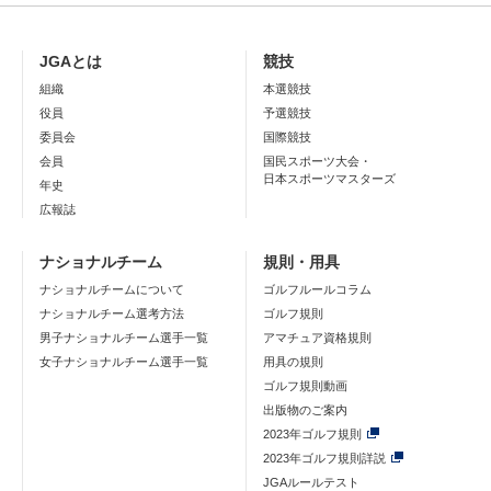
JGAとは
競技
組織
本選競技
役員
予選競技
委員会
国際競技
会員
国民スポーツ大会・
日本スポーツマスターズ
年史
広報誌
ナショナルチーム
規則・用具
ナショナルチームについて
ゴルフルールコラム
ナショナルチーム選考方法
ゴルフ規則
男子ナショナルチーム選手一覧
アマチュア資格規則
女子ナショナルチーム選手一覧
用具の規則
ゴルフ規則動画
出版物のご案内
2023年ゴルフ規則
2023年ゴルフ規則詳説
JGAルールテスト