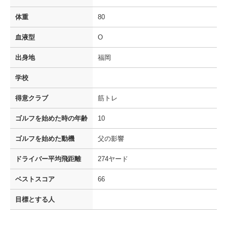
体重
80
血液型
O
出身地
福岡
学校
得意クラブ
筋トレ
ゴルフを
始めた時の年齢
10
ゴルフを
始めた動機
父の影響
ドライバー
平均飛距離
274ヤード
ベストスコア
66
目標とする人