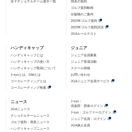
女子ナショナルチーム選手一覧
用具の規則
ゴルフ規則動画
出版物のご案内
2023年ゴルフ規則
2023年ゴルフ規則詳説
JGAルールテスト
ハンディキャップ
ジュニア
ハンディキャップとは
ジュニア会員募集
ハンディキャップの使い方
ジュニア育成活動
ハンディキャップ取得について
スクール情報
J-sysとは、Glidとは
お問い合わせ
コースレーティングとは
JGAジュニア会員サービス
コースレーティング検索
ニュース
J-sys：
倶楽部・団体ログイン
JGAニュース
J-sys：ゴルファーログイン
ナショナルチームニュース
ジュニア会員：ログイン
ゴルフ規則・用具ニュース
JGA個人会員
ハンディキャップニュース