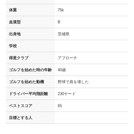
体重
75k
血液型
B
出身地
茨城県
学校
得意クラブ
アプローチ
ゴルフを
始めた時の年齢
40歳
ゴルフを
始めた動機
野球で肩を壊した
ドライバー
平均飛距離
230ヤード
ベストスコア
65
目標とする人