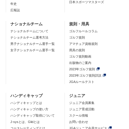
日本スポーツマスターズ
年史
広報誌
ナショナルチーム
規則・用具
ナショナルチームについて
ゴルフルールコラム
ナショナルチーム選考方法
ゴルフ規則
男子ナショナルチーム選手一覧
アマチュア資格規則
女子ナショナルチーム選手一覧
用具の規則
ゴルフ規則動画
出版物のご案内
2023年ゴルフ規則
2023年ゴルフ規則詳説
JGAルールテスト
ハンディキャップ
ジュニア
ハンディキャップとは
ジュニア会員募集
ハンディキャップの使い方
ジュニア育成活動
ハンディキャップ取得について
スクール情報
J-sysとは、Glidとは
お問い合わせ
コースレーティングとは
JGAジュニア会員サービス