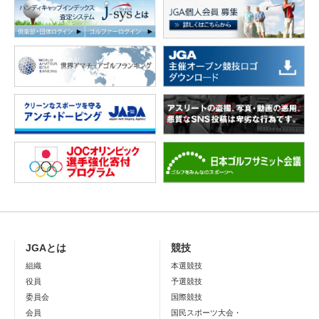
JGAとは
競技
組織
本選競技
役員
予選競技
委員会
国際競技
会員
国民スポーツ大会・