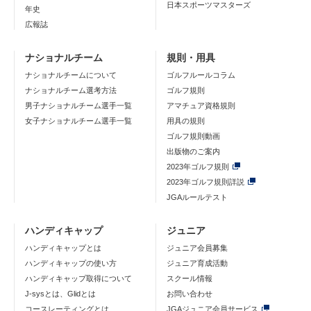
日本スポーツマスターズ
年史
広報誌
ナショナルチーム
規則・用具
ナショナルチームについて
ゴルフルールコラム
ナショナルチーム選考方法
ゴルフ規則
男子ナショナルチーム選手一覧
アマチュア資格規則
女子ナショナルチーム選手一覧
用具の規則
ゴルフ規則動画
出版物のご案内
2023年ゴルフ規則
2023年ゴルフ規則詳説
JGAルールテスト
ハンディキャップ
ジュニア
ハンディキャップとは
ジュニア会員募集
ハンディキャップの使い方
ジュニア育成活動
ハンディキャップ取得について
スクール情報
J-sysとは、Glidとは
お問い合わせ
コースレーティングとは
JGAジュニア会員サービス