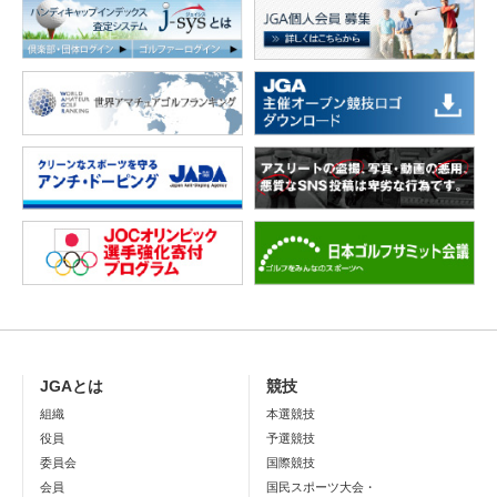
JGAとは
競技
組織
本選競技
役員
予選競技
委員会
国際競技
会員
国民スポーツ大会・