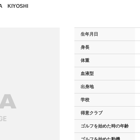
A KIYOSHI
生年月日
身長
体重
血液型
出身地
学校
得意クラブ
ゴルフを
始めた時の年齢
ゴルフを
始めた動機