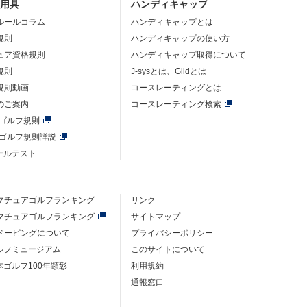
・用具
ハンディキャップ
ルールコラム
ハンディキャップとは
規則
ハンディキャップの使い方
ュア資格規則
ハンディキャップ取得について
規則
J-sysとは、Glidとは
規則動画
コースレーティングとは
のご案内
コースレーティング検索
年ゴルフ規則
年ゴルフ規則詳説
ルールテスト
マチュアゴルフ
ランキング
リンク
マチュアゴルフ
ランキング
サイトマップ
ドーピングについて
プライバシーポリシー
ゴルフミュージアム
このサイトについて
本ゴルフ100年顕彰
利用規約
通報窓口