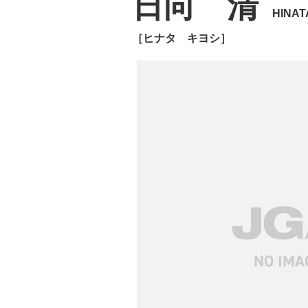
日向 清
HINAT
［ヒナタ キヨシ］