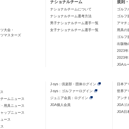
ナショナルチーム
規則
ナショナルチームについて
ゴルフ
ナショナルチーム選考方法
ゴルフ
男子ナショナルチーム選手一覧
アマチ
ーツ大会・
女子ナショナルチーム選手一覧
用具の
ーツマスターズ
ゴルフ
出版物
2023
2023
JGA
J-sys：
倶楽部・団体ログイン
日本ア
J-sys：ゴルファーログイン
世界ア
ース
ジュニア会員：ログイン
アンチ
ルチームニュース
JGA個人会員
JGA
則・用具ニュース
JGA日
キャップニュース
ニュース
ース