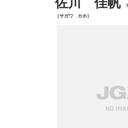
佐川 佳帆
［サガワ カホ］