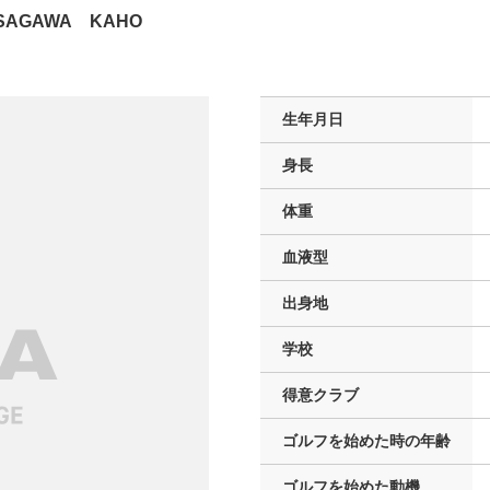
SAGAWA KAHO
生年月日
身長
体重
血液型
出身地
学校
得意クラブ
ゴルフを
始めた時の年齢
ゴルフを
始めた動機