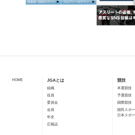
HOME
JGAとは
競技
組織
本選競技
役員
予選競技
委員会
国際競技
会員
国民スポ
日本スポ
年史
広報誌