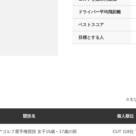
ドライバー
平均飛距離
ベストスコア
目標とする人
※主な
競技名
個人順位
ゴルフ選手権競技 女子15歳～17歳の部
CUT 118位 