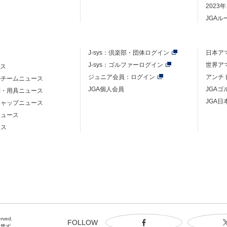
2023
JGA
J-sys：
倶楽部・団体ログイン
日本ア
J-sys：ゴルファーログイン
世界ア
ース
ジュニア会員：ログイン
アンチ
ルチームニュース
JGA個人会員
JGA
則・用具ニュース
JGA日
キャップニュース
ニュース
ース
erved.
FOLLOW
を禁ず