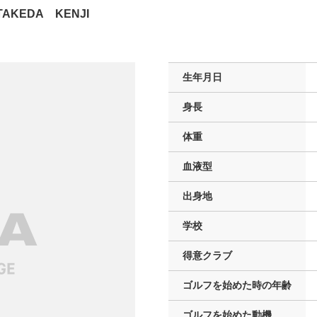
TAKEDA KENJI
生年月日
身長
体重
血液型
出身地
学校
得意クラブ
ゴルフを
始めた時の年齢
ゴルフを
始めた動機