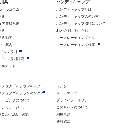
・用具
ハンディキャップ
ルールコラム
ハンディキャップとは
規則
ハンディキャップの使い方
ュア資格規則
ハンディキャップ取得について
規則
J-sysとは、Glidとは
規則動画
コースレーティングとは
のご案内
コースレーティング検索
年ゴルフ規則
年ゴルフ規則詳説
ルールテスト
マチュアゴルフ
ランキング
リンク
マチュアゴルフ
ランキング
サイトマップ
ドーピングについて
プライバシーポリシー
ゴルフミュージアム
このサイトについて
本ゴルフ100年顕彰
利用規約
通報窓口