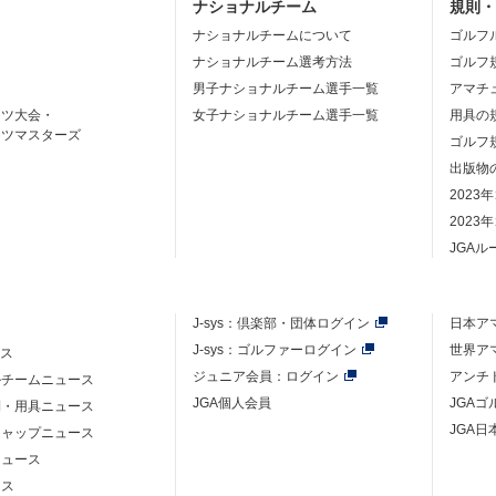
ナショナルチーム
規則
ナショナルチームについて
ゴルフ
ナショナルチーム選考方法
ゴルフ
男子ナショナルチーム選手一覧
アマチ
ーツ大会・
女子ナショナルチーム選手一覧
用具の
ーツマスターズ
ゴルフ
出版物
2023
2023
JGA
J-sys：
倶楽部・団体ログイン
日本ア
J-sys：ゴルファーログイン
世界ア
ース
ジュニア会員：ログイン
アンチ
ルチームニュース
JGA個人会員
JGA
則・用具ニュース
JGA日
キャップニュース
ニュース
ース