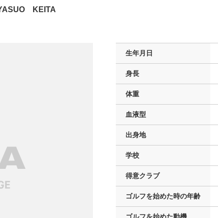
YASUO KEITA
生年月日
身長
体重
血液型
出身地
学校
得意クラブ
ゴルフを
始めた時の年齢
ゴルフを
始めた動機