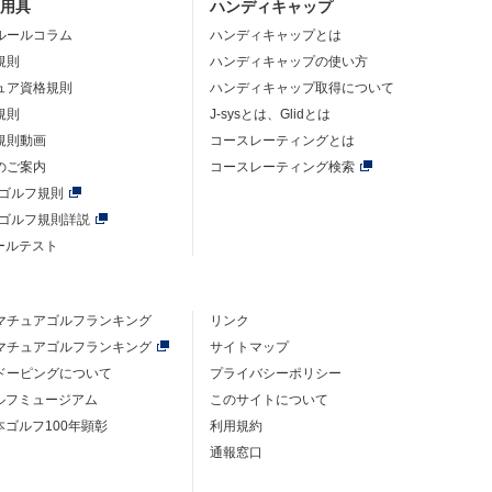
・用具
ハンディキャップ
ルールコラム
ハンディキャップとは
規則
ハンディキャップの使い方
ュア資格規則
ハンディキャップ取得について
規則
J-sysとは、Glidとは
規則動画
コースレーティングとは
のご案内
コースレーティング検索
年ゴルフ規則
年ゴルフ規則詳説
ルールテスト
マチュアゴルフ
ランキング
リンク
マチュアゴルフ
ランキング
サイトマップ
ドーピングについて
プライバシーポリシー
ゴルフミュージアム
このサイトについて
本ゴルフ100年顕彰
利用規約
通報窓口