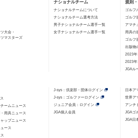
ナショナルチーム
規則
ナショナルチームについて
ゴルフ
ナショナルチーム選考方法
ゴルフ
男子ナショナルチーム選手一覧
アマチ
ーツ大会・
女子ナショナルチーム選手一覧
用具の
ーツマスターズ
ゴルフ
出版物
2023
2023
JGA
J-sys：
倶楽部・団体ログイン
日本ア
J-sys：ゴルファーログイン
世界ア
ース
ジュニア会員：ログイン
アンチ
ルチームニュース
JGA個人会員
JGA
則・用具ニュース
JGA日
キャップニュース
ニュース
ース