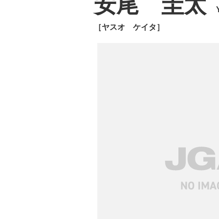
安尾 圭太
［ヤスオ ケイタ］