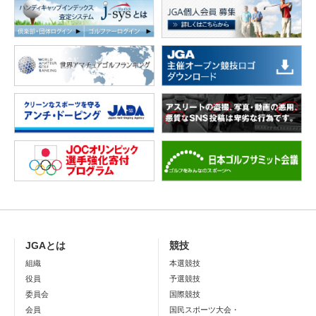
JGAとは
競技
組織
本選競技
役員
予選競技
委員会
国際競技
会員
国民スポーツ大会・