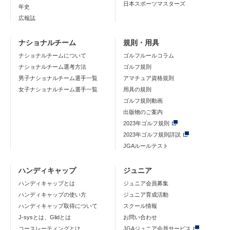
日本スポーツマスターズ
年史
広報誌
ナショナルチーム
規則・用具
ナショナルチームについて
ゴルフルールコラム
ナショナルチーム選考方法
ゴルフ規則
男子ナショナルチーム選手一覧
アマチュア資格規則
女子ナショナルチーム選手一覧
用具の規則
ゴルフ規則動画
出版物のご案内
2023年ゴルフ規則
2023年ゴルフ規則詳説
JGAルールテスト
ハンディキャップ
ジュニア
ハンディキャップとは
ジュニア会員募集
ハンディキャップの使い方
ジュニア育成活動
ハンディキャップ取得について
スクール情報
J-sysとは、Glidとは
お問い合わせ
コースレーティングとは
JGAジュニア会員サービス