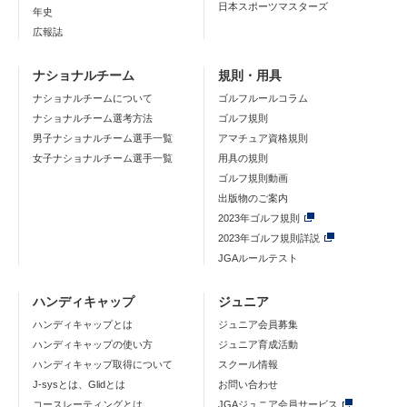
日本スポーツマスターズ
年史
広報誌
ナショナルチーム
規則・用具
ナショナルチームについて
ゴルフルールコラム
ナショナルチーム選考方法
ゴルフ規則
男子ナショナルチーム選手一覧
アマチュア資格規則
女子ナショナルチーム選手一覧
用具の規則
ゴルフ規則動画
出版物のご案内
2023年ゴルフ規則
2023年ゴルフ規則詳説
JGAルールテスト
ハンディキャップ
ジュニア
ハンディキャップとは
ジュニア会員募集
ハンディキャップの使い方
ジュニア育成活動
ハンディキャップ取得について
スクール情報
J-sysとは、Glidとは
お問い合わせ
コースレーティングとは
JGAジュニア会員サービス