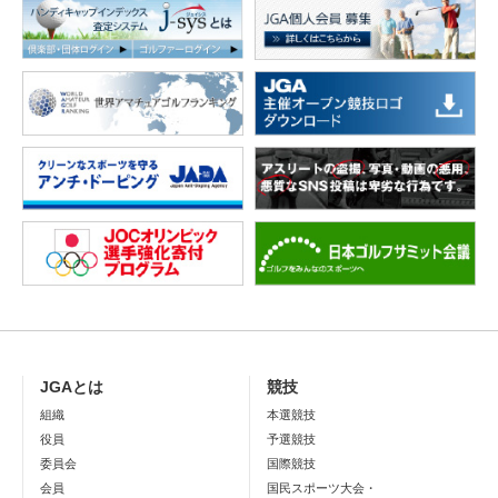
JGAとは
競技
組織
本選競技
役員
予選競技
委員会
国際競技
会員
国民スポーツ大会・