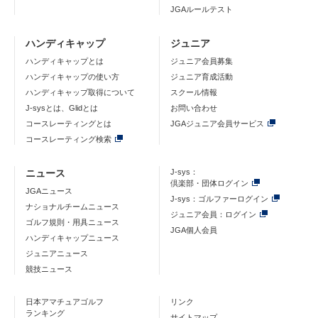
JGAルールテスト
ハンディキャップ
ジュニア
ハンディキャップとは
ジュニア会員募集
ハンディキャップの使い方
ジュニア育成活動
ハンディキャップ取得について
スクール情報
J-sysとは、Glidとは
お問い合わせ
コースレーティングとは
JGAジュニア会員サービス
コースレーティング検索
ニュース
J-sys：
倶楽部・団体ログイン
JGAニュース
J-sys：ゴルファーログイン
ナショナルチームニュース
ジュニア会員：ログイン
ゴルフ規則・用具ニュース
JGA個人会員
ハンディキャップニュース
ジュニアニュース
競技ニュース
日本アマチュアゴルフ
リンク
ランキング
サイトマップ