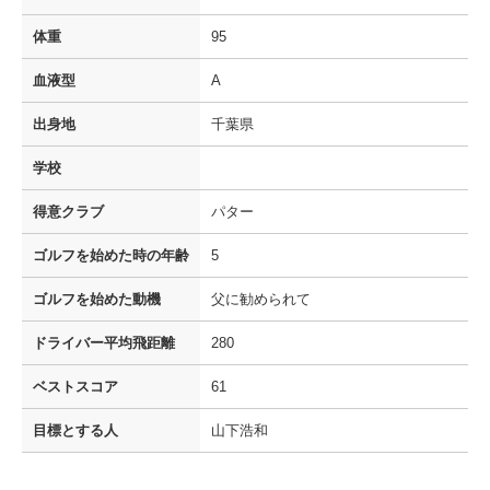
体重
95
血液型
A
出身地
千葉県
学校
得意クラブ
パター
ゴルフを
始めた時の年齢
5
ゴルフを
始めた動機
父に勧められて
ドライバー
平均飛距離
280
ベストスコア
61
目標とする人
山下浩和