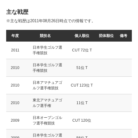
主な戦歴
※主な戦歴は2011年08月26日時点での情報です。
年度
競技名
個人順位
団体順位
備考
日本学生ゴルフ選
2011
CUT 72位 T
手権競技
日本学生ゴルフ選
2010
51位 T
手権競技
日本アマチュアゴ
2010
CUT 123位 T
ルフ選手権競技
東北アマチュアゴ
2010
11位 T
ルフ選手権
日本オープンゴル
2009
CUT 120位
フ選手権競技
日本学生ゴルフ選