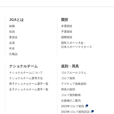
JGAとは
競技
組織
本選競技
役員
予選競技
委員会
国際競技
会員
国民スポーツ大会・
日本スポーツマスターズ
年史
広報誌
ナショナルチーム
規則・用具
ナショナルチームについて
ゴルフルールコラム
ナショナルチーム選考方法
ゴルフ規則
男子ナショナルチーム選手一覧
アマチュア資格規則
女子ナショナルチーム選手一覧
用具の規則
ゴルフ規則動画
出版物のご案内
2023年ゴルフ規則
2023年ゴルフ規則詳説