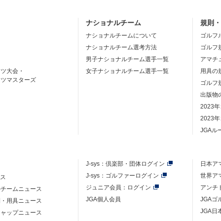
ナショナルチーム
規則
ナショナルチームについて
ゴルフ
ナショナルチーム選考方法
ゴルフ
男子ナショナルチーム選手一覧
アマチ
ーツ大会・
女子ナショナルチーム選手一覧
用具の
ーツマスターズ
ゴルフ
出版物
2023
2023
JGA
J-sys：
倶楽部・団体ログイン
日本ア
J-sys：ゴルファーログイン
世界ア
ース
ジュニア会員：ログイン
アンチ
ルチームニュース
JGA個人会員
JGA
則・用具ニュース
JGA日
キャップニュース