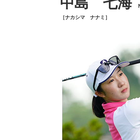
中島 七海
［ナカシマ ナナミ］