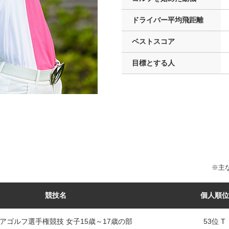
ドライバー
平均飛距離
ベストスコア
目標とする人
※主な
競技名
個人順位
アゴルフ選手権競技 女子15歳～17歳の部
53位 T