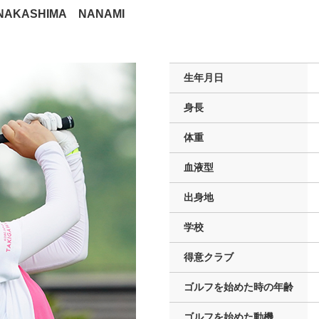
NAKASHIMA NANAMI
生年月日
身長
体重
血液型
出身地
学校
得意クラブ
ゴルフを
始めた時の年齢
ゴルフを
始めた動機