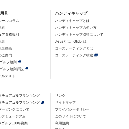
・用具
ハンディキャップ
ルールコラム
ハンディキャップとは
規則
ハンディキャップの使い方
ュア資格規則
ハンディキャップ取得について
規則
J-sysとは、Glidとは
規則動画
コースレーティングとは
のご案内
コースレーティング検索
年ゴルフ規則
年ゴルフ規則詳説
ルールテスト
マチュアゴルフ
ランキング
リンク
マチュアゴルフ
ランキング
サイトマップ
ドーピングについて
プライバシーポリシー
ゴルフミュージアム
このサイトについて
本ゴルフ100年顕彰
利用規約