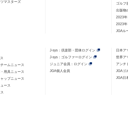
ーツマスターズ
ゴルフ
出版物
2023
2023
JGA
J-sys：
倶楽部・団体ログイン
日本ア
J-sys：ゴルファーログイン
世界ア
ース
ジュニア会員：ログイン
アンチ
ルチームニュース
JGA個人会員
JGA
則・用具ニュース
JGA日
キャップニュース
ニュース
ース