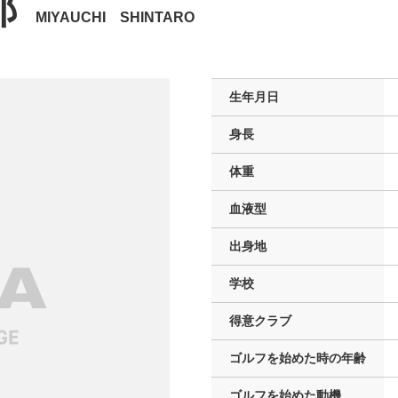
郎
MIYAUCHI SHINTARO
生年月日
身長
体重
血液型
出身地
学校
得意クラブ
ゴルフを
始めた時の年齢
ゴルフを
始めた動機