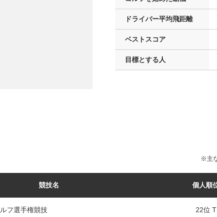
ドライバー
平均飛距離
ベストスコア
目標とする人
※主な
競技名
個人順
ルフ選手権競技
22位 T