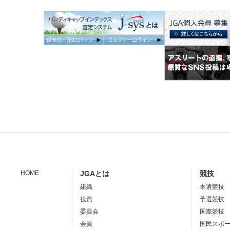
HOME
JGAとは
競技
組織
本選競技
役員
予選競技
委員会
国際競技
会員
国民スポ