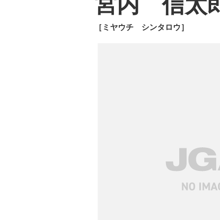
宮内 信太
［ミヤウチ シンタロウ］