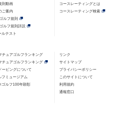
規則動画
コースレーティングとは
のご案内
コースレーティング検索
年ゴルフ規則
年ゴルフ規則詳説
ルールテスト
マチュアゴルフ
ランキング
リンク
マチュアゴルフ
ランキング
サイトマップ
ドーピングについて
プライバシーポリシー
ゴルフミュージアム
このサイトについて
本ゴルフ100年顕彰
利用規約
通報窓口