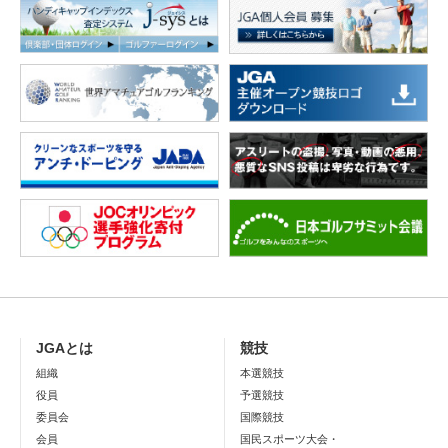
JGAとは
競技
組織
本選競技
役員
予選競技
委員会
国際競技
会員
国民スポーツ大会・