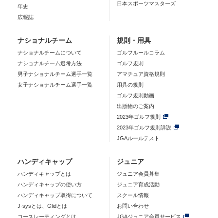
日本スポーツマスターズ
年史
広報誌
ナショナルチーム
規則・用具
ナショナルチームについて
ゴルフルールコラム
ナショナルチーム選考方法
ゴルフ規則
男子ナショナルチーム選手一覧
アマチュア資格規則
女子ナショナルチーム選手一覧
用具の規則
ゴルフ規則動画
出版物のご案内
2023年ゴルフ規則
2023年ゴルフ規則詳説
JGAルールテスト
ハンディキャップ
ジュニア
ハンディキャップとは
ジュニア会員募集
ハンディキャップの使い方
ジュニア育成活動
ハンディキャップ取得について
スクール情報
J-sysとは、Glidとは
お問い合わせ
コースレーティングとは
JGAジュニア会員サービス