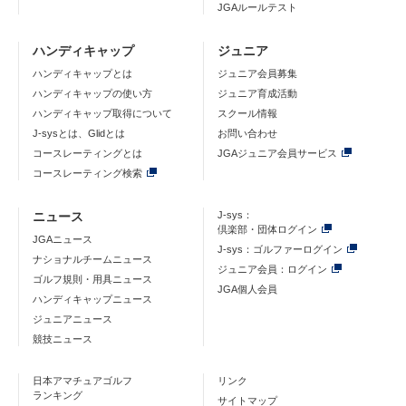
JGAルールテスト
ハンディキャップ
ジュニア
ハンディキャップとは
ジュニア会員募集
ハンディキャップの使い方
ジュニア育成活動
ハンディキャップ取得について
スクール情報
J-sysとは、Glidとは
お問い合わせ
コースレーティングとは
JGAジュニア会員サービス
コースレーティング検索
ニュース
J-sys：
倶楽部・団体ログイン
JGAニュース
J-sys：ゴルファーログイン
ナショナルチームニュース
ジュニア会員：ログイン
ゴルフ規則・用具ニュース
JGA個人会員
ハンディキャップニュース
ジュニアニュース
競技ニュース
日本アマチュアゴルフ
リンク
ランキング
サイトマップ