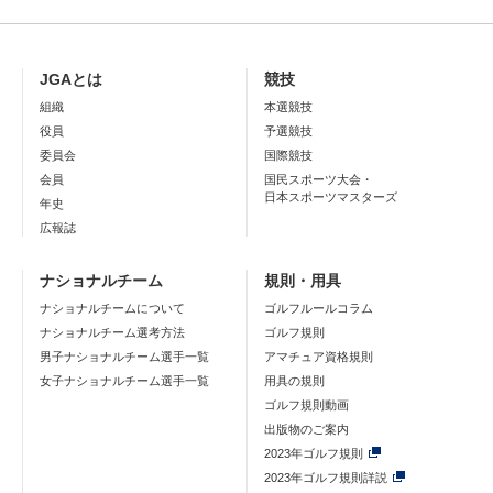
JGAとは
競技
組織
本選競技
役員
予選競技
委員会
国際競技
会員
国民スポーツ大会・
日本スポーツマスターズ
年史
広報誌
ナショナルチーム
規則・用具
ナショナルチームについて
ゴルフルールコラム
ナショナルチーム選考方法
ゴルフ規則
男子ナショナルチーム選手一覧
アマチュア資格規則
女子ナショナルチーム選手一覧
用具の規則
ゴルフ規則動画
出版物のご案内
2023年ゴルフ規則
2023年ゴルフ規則詳説