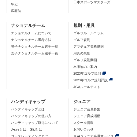
日本スポーツマスターズ
年史
広報誌
ナショナルチーム
規則・用具
ナショナルチームについて
ゴルフルールコラム
ナショナルチーム選考方法
ゴルフ規則
男子ナショナルチーム選手一覧
アマチュア資格規則
女子ナショナルチーム選手一覧
用具の規則
ゴルフ規則動画
出版物のご案内
2023年ゴルフ規則
2023年ゴルフ規則詳説
JGAルールテスト
ハンディキャップ
ジュニア
ハンディキャップとは
ジュニア会員募集
ハンディキャップの使い方
ジュニア育成活動
ハンディキャップ取得について
スクール情報
J-sysとは、Glidとは
お問い合わせ
コースレーティングとは
JGAジュニア会員サービス