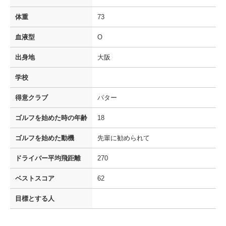
体重
73
血液型
O
出身地
大阪
学校
得意クラブ
パター
ゴルフを
始めた時の年齢
18
ゴルフを
始めた動機
先輩に勧められて
ドライバー
平均飛距離
270
ベストスコア
62
目標とする人