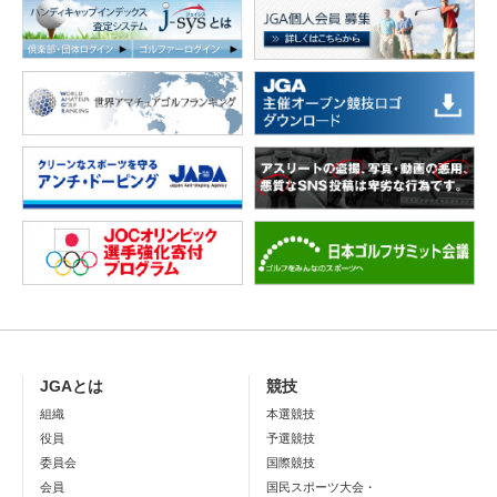
JGAとは
競技
組織
本選競技
役員
予選競技
委員会
国際競技
会員
国民スポーツ大会・