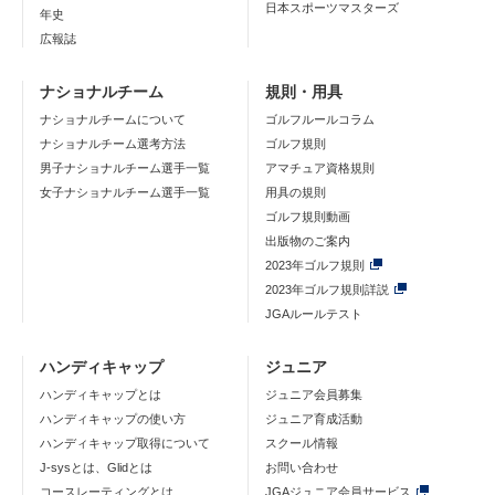
日本スポーツマスターズ
年史
広報誌
ナショナルチーム
規則・用具
ナショナルチームについて
ゴルフルールコラム
ナショナルチーム選考方法
ゴルフ規則
男子ナショナルチーム選手一覧
アマチュア資格規則
女子ナショナルチーム選手一覧
用具の規則
ゴルフ規則動画
出版物のご案内
2023年ゴルフ規則
2023年ゴルフ規則詳説
JGAルールテスト
ハンディキャップ
ジュニア
ハンディキャップとは
ジュニア会員募集
ハンディキャップの使い方
ジュニア育成活動
ハンディキャップ取得について
スクール情報
J-sysとは、Glidとは
お問い合わせ
コースレーティングとは
JGAジュニア会員サービス