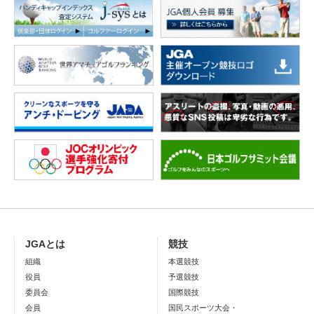
JGAとは
競技
組織
本選競技
役員
予選競技
委員会
国際競技
会員
国民スポーツ大会・