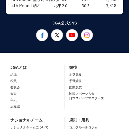
4th Round
晴れ
北東
2.0
30.3
3,318
JGA公式SNS
JGAとは
競技
組織
本選競技
役員
予選競技
委員会
国際競技
会員
国民スポーツ大会・
日本スポーツマスターズ
年史
広報誌
ナショナルチーム
規則・用具
ナショナルチームについて
ゴルフルールコラム