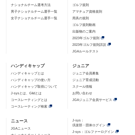
ナショナルチーム選考方法
ゴルフ規則
男子ナショナルチーム選手一覧
アマチュア資格規則
女子ナショナルチーム選手一覧
用具の規則
ゴルフ規則動画
出版物のご案内
2023年ゴルフ規則
2023年ゴルフ規則詳説
JGAルールテスト
ハンディキャップ
ジュニア
ハンディキャップとは
ジュニア会員募集
ハンディキャップの使い方
ジュニア育成活動
ハンディキャップ取得について
スクール情報
J-sysとは、Glidとは
お問い合わせ
コースレーティングとは
JGAジュニア会員サービス
コースレーティング検索
ニュース
J-sys：
倶楽部・団体ログイン
JGAニュース
J-sys：ゴルファーログイン