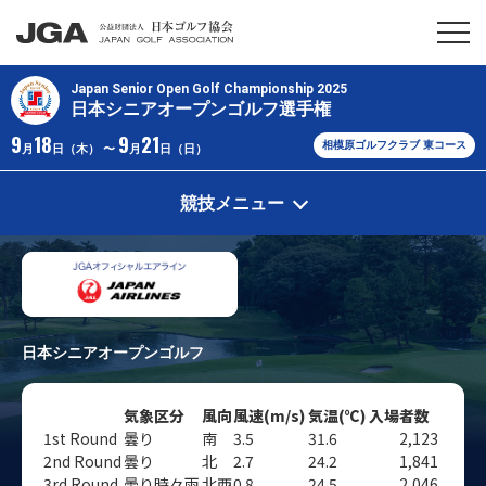
Japan Senior Open Golf Championship 2025
日本シニアオープンゴルフ選手権
9
18
9
21
相模原ゴルフクラブ 東コース
月
日（木） 〜
月
日（日）
競技メニュー
日本シニアオープンゴルフ
気象区分
風向
風速(m/s)
気温(℃)
入場者数
1st Round
曇り
南
3.5
31.6
2,123
2nd Round
曇り
北
2.7
24.2
1,841
3rd Round
曇り時々雨
北西
0.8
24.5
2,046