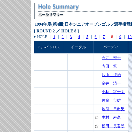
1994年度(第4回)日本シニアオープンゴルフ選手権競
[ ROUND 2 ／ HOLE 8 ]
HOLE
｜
1
｜
2
｜
3
｜
4
｜
5
｜
6
｜
7
｜
8
｜
9
｜
10
アルバトロス
イーグル
バーディ
石井 裕士
内田 繁
片山 征治
金井 清一
小林 富士夫
佐藤 市雄
地引 日出男
@
中村 寿彦
@
松田 長吾朗