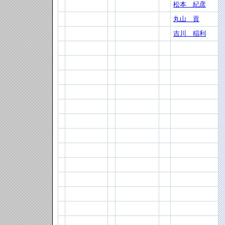
松本 紀彦
丸山 貢
吉川 稲利