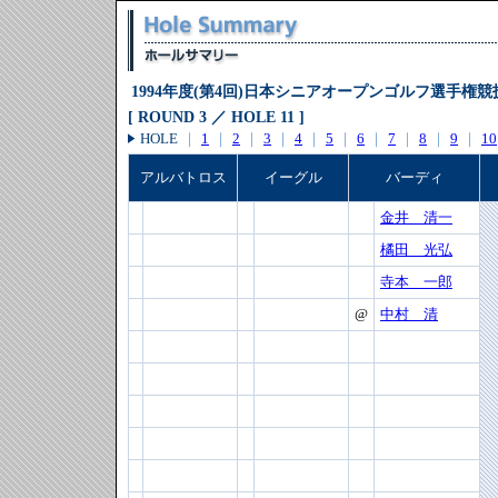
1994年度(第4回)日本シニアオープンゴルフ選手権競
[ ROUND 3 ／ HOLE 11 ]
HOLE
｜
1
｜
2
｜
3
｜
4
｜
5
｜
6
｜
7
｜
8
｜
9
｜
10
アルバトロス
イーグル
バーディ
金井 清一
橘田 光弘
寺本 一郎
@
中村 清