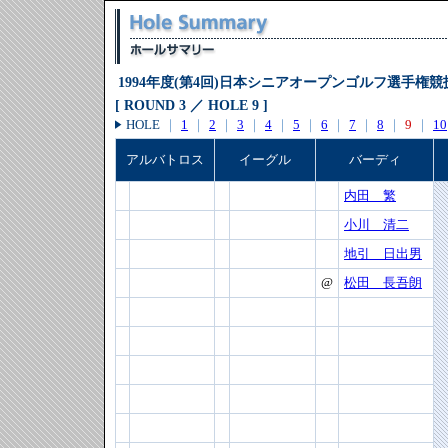
1994年度(第4回)日本シニアオープンゴルフ選手権競
[ ROUND 3 ／ HOLE 9 ]
HOLE
｜
1
｜
2
｜
3
｜
4
｜
5
｜
6
｜
7
｜
8
｜
9
｜
10
アルバトロス
イーグル
バーディ
内田 繁
小川 清二
地引 日出男
@
松田 長吾朗