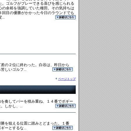
た。ゴルフがプレーできる喜びを感じられる
心の余裕を強調していた種田。その気持ちは
３回目の優勝がかかった今日のラウンドでも
...
打差の２位に終わった。白谷は、昨日から
しいゴルフ...
ページトップ
功を奏してパーを積み重ね、１４番でボギー
しかし、...
優勝を狙える位置に踏みとどまった。１番
ーとするな...