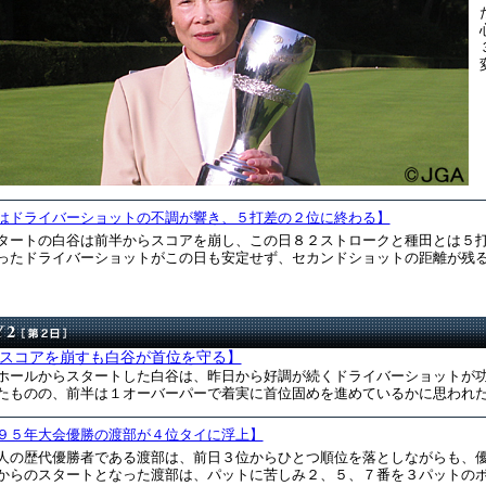
変
はドライバーショットの不調が響き、５打差の２位に終わる】
タートの白谷は前半からスコアを崩し、この日８２ストロークと種田とは５
ったドライバーショットがこの日も安定せず、セカンドショットの距離が残る苦
スコアを崩すも白谷が首位を守る】
ホールからスタートした白谷は、昨日から好調が続くドライバーショットが
たものの、前半は１オーバーパーで着実に首位固めを進めているかに思われた。
９５年大会優勝の渡部が４位タイに浮上】
人の歴代優勝者である渡部は、前日３位からひとつ順位を落としながらも、
からのスタートとなった渡部は、パットに苦しみ２、５、７番を３パットのボギ