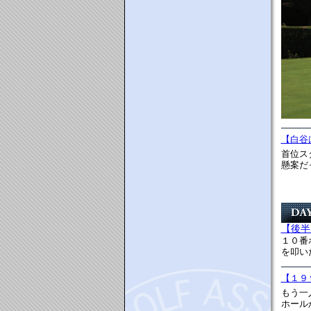
【白谷
首位ス
懸案だ
【後半
１０番
を叩い
【１９
もう一
ホール