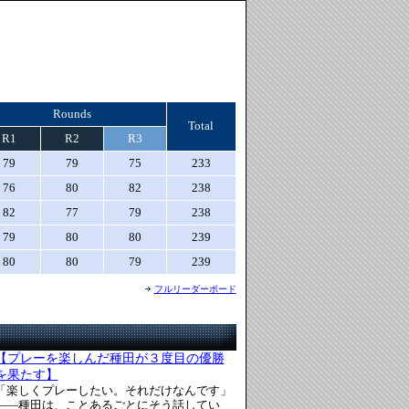
Rounds
Total
R1
R2
R3
79
79
75
233
76
80
82
238
82
77
79
238
79
80
80
239
80
80
79
239
フルリーダーボード
【プレーを楽しんだ種田が３度目の優勝
を果たす】
「楽しくプレーしたい。それだけなんです」
――種田は、ことあるごとにそう話してい