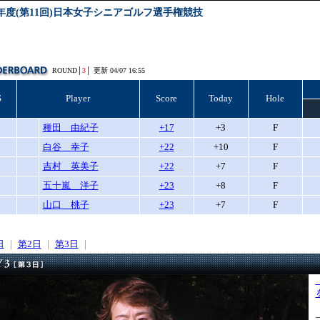
03年度(第11回)日本女子シニアゴルフ選手権競技
ROUND│
3
│
更新 04/07 16:55
S
Player
Score
Today
Hole
種田 由紀子
+17
+3
F
白谷 幸子
+22
+10
F
吉村 英美子
+22
+7
F
五十嵐 洋子
+23
+8
F
山口 桃子
+23
+7
F
日
｜
第2日
｜
第3日
｜