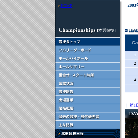
20
HOME
[本選競技]
PO
1
2
4
｜
第1