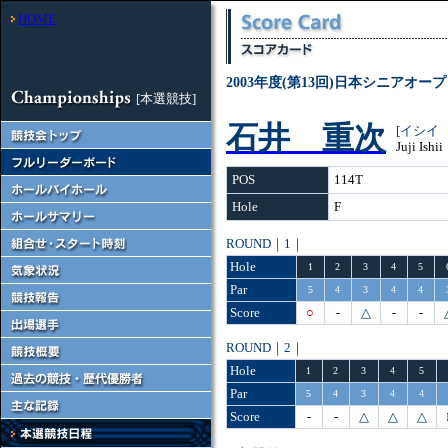
HOME
2003年度(第13回)日本シニアオ
[本選競技]
石井 重次
[イシイ
Juji Ishii
POS
114T
Hole
F
ROUND｜1｜
Hole
1
2
3
4
5
Par
5
4
3
4
4
Score
○
-
△
-
-
ROUND｜2｜
Hole
1
2
3
4
5
Par
5
4
3
4
4
Score
-
-
△
△
△