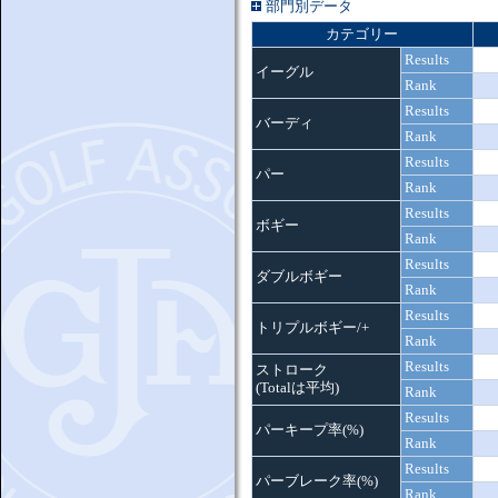
部門別データ
カテゴリー
Results
イーグル
Rank
Results
バーディ
Rank
Results
パー
Rank
Results
ボギー
Rank
Results
ダブルボギー
Rank
Results
トリプルボギー/+
Rank
Results
ストローク
(Totalは平均)
Rank
Results
パーキープ率(%)
Rank
Results
パーブレーク率(%)
Rank