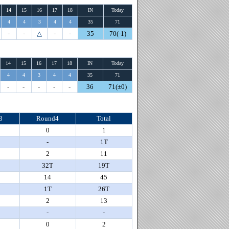
14
15
16
17
18
IN
Today
4
4
3
4
4
35
71
-
-
△
-
-
35
70(-1)
14
15
16
17
18
IN
Today
4
4
3
4
4
35
71
-
-
-
-
-
36
71(±0)
3
Round4
Total
0
1
-
1T
2
11
32T
19T
14
45
1T
26T
2
13
-
-
0
2