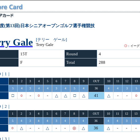
3年度(第13回)日本シニアオープンゴルフ選手権競技
rry Gale
[テリー ゲール]
Terry Gale
◎
：イーグ
15T
Round
4
F
Total
288
D｜1｜
1
2
3
4
5
6
7
8
9
OUT
10
11
12
13
5
4
3
4
4
3
4
5
4
36
4
4
3
5
□
○
-
○
-
△
△
□
△
41
△
-
-
○
D｜2｜
1
2
3
4
5
6
7
8
9
OUT
10
11
12
13
5
4
3
4
4
3
4
5
4
36
4
4
3
5
○
△
-
-
△
-
-
◎
△
36
△
-
-
-
D｜3｜