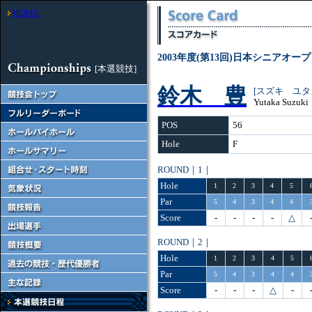
HOME
2003年度(第13回)日本シニアオ
[本選競技]
鈴木 豊
[スズキ ユタ
Yutaka Suzuki
POS
56
Hole
F
ROUND｜1｜
Hole
1
2
3
4
5
Par
5
4
3
4
4
Score
-
-
-
-
△
ROUND｜2｜
Hole
1
2
3
4
5
Par
5
4
3
4
4
Score
-
-
-
△
-