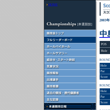
HOME
200
[本選競技]
中
POS
Hole
ROUN
Hole
Par
Score
ROUN
Hole
Par
Score