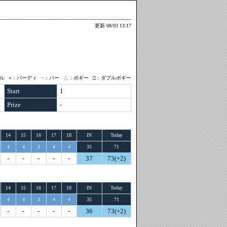
更新 08/03 13:17
ル
○
：バーディ
−
：パー
△
：ボギー
□
：ダブルボギー
Start
1
Prize
-
14
15
16
17
18
IN
Today
4
4
3
4
4
35
71
-
-
-
-
-
37
73(+2)
14
15
16
17
18
IN
Today
4
4
3
4
4
35
71
-
-
-
-
-
36
73(+2)