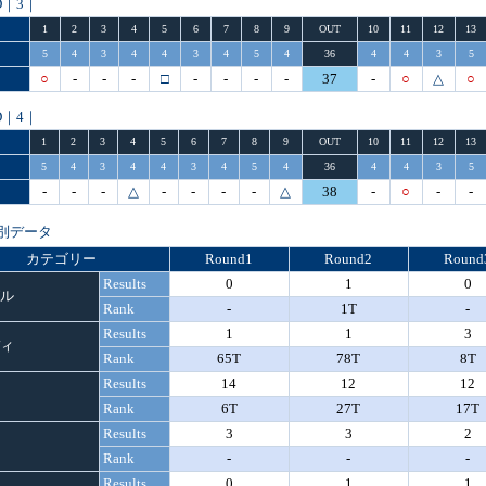
D｜3｜
1
2
3
4
5
6
7
8
9
OUT
10
11
12
13
5
4
3
4
4
3
4
5
4
36
4
4
3
5
○
-
-
-
□
-
-
-
-
37
-
○
△
○
D｜4｜
1
2
3
4
5
6
7
8
9
OUT
10
11
12
13
5
4
3
4
4
3
4
5
4
36
4
4
3
5
-
-
-
△
-
-
-
-
△
38
-
○
-
-
別データ
カテゴリー
Round1
Round2
Round
Results
0
1
0
ル
Rank
-
1T
-
Results
1
1
3
ィ
Rank
65T
78T
8T
Results
14
12
12
Rank
6T
27T
17T
Results
3
3
2
Rank
-
-
-
Results
0
1
1