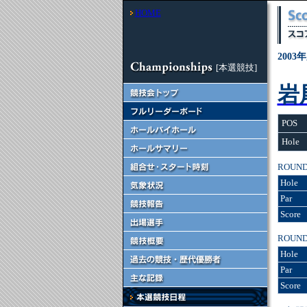
HOME
200
[本選競技]
岩
POS
Hole
ROUN
Hole
Par
Score
ROUN
Hole
Par
Score