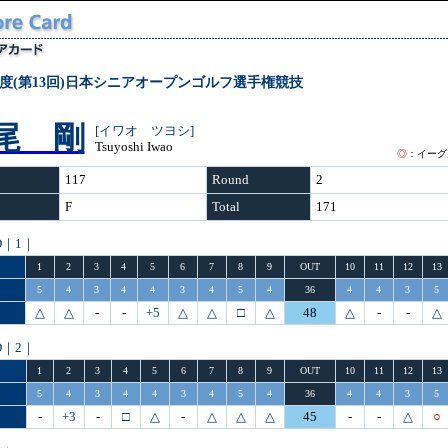
3年度(第13回)日本シニアオープンゴルフ選手権競技
尾 剛
[イワオ ツヨシ]
Tsuyoshi Iwao
◎
：イーグ
117
Round
2
F
Total
171
D｜1｜
1
2
3
4
5
6
7
8
9
OUT
10
11
12
13
5
4
3
4
4
3
4
5
4
36
4
4
3
5
△
△
-
-
+5
△
△
□
△
48
△
-
-
△
D｜2｜
1
2
3
4
5
6
7
8
9
OUT
10
11
12
13
5
4
3
4
4
3
4
5
4
36
4
4
3
5
-
+3
-
□
△
-
△
△
△
45
-
-
△
○