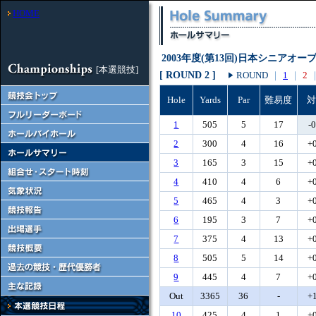
HOME
2003年度(第13回)日本シニアオ
[本選競技]
[ ROUND 2 ]
ROUND
｜
1
｜
2
Hole
Yards
Par
難易度
1
505
5
17
-
2
300
4
16
+
3
165
3
15
+
4
410
4
6
+
5
465
4
3
+
6
195
3
7
+
7
375
4
13
+
8
505
5
14
+
9
445
4
7
+
Out
3365
36
-
+
10
425
4
1
+