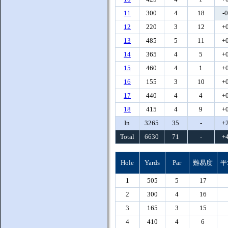
11
300
4
18
-
12
220
3
12
+
13
485
5
11
+
14
365
4
5
+
15
460
4
1
+
16
155
3
10
+
17
440
4
4
+
18
415
4
9
+
In
3265
35
-
+
Total
6630
71
-
+
Hole
Yards
Par
難易度
平
1
505
5
17
2
300
4
16
3
165
3
15
4
410
4
6