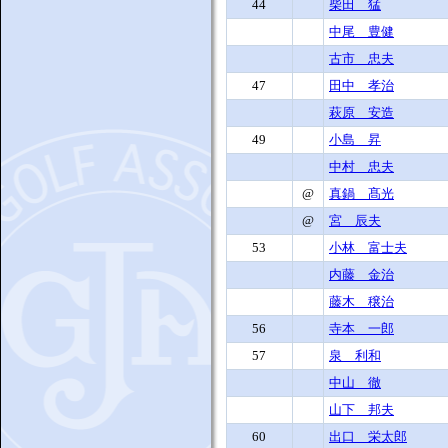
44
柴田 猛
中尾 豊健
古市 忠夫
47
田中 孝治
萩原 安造
49
小島 昇
中村 忠夫
@
真鍋 髙光
@
宮 辰夫
53
小林 富士夫
内藤 金治
藤木 穣治
56
寺本 一郎
57
泉 利和
中山 徹
山下 邦夫
60
出口 栄太郎