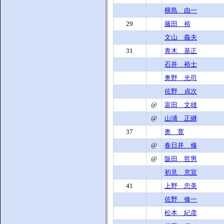
横島 由一
29
藤田 裕
文山 義夫
31
青木 基正
石井 裕士
奥野 光司
佐野 貞次
@
富田 文雄
@
山浦 正継
37
奥 寛
@
春日井 修
@
阪田 哲男
初見 充宣
41
上野 忠美
佐野 修一
松本 紀彦