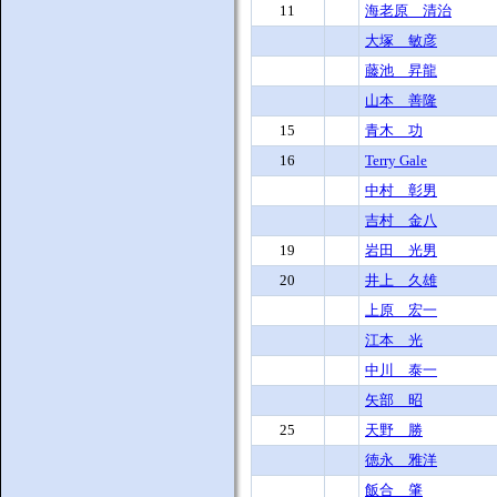
11
海老原 清治
大塚 敏彦
藤池 昇龍
山本 善隆
15
青木 功
16
Terry Gale
中村 彰男
吉村 金八
19
岩田 光男
20
井上 久雄
上原 宏一
江本 光
中川 泰一
矢部 昭
25
天野 勝
徳永 雅洋
飯合 肇