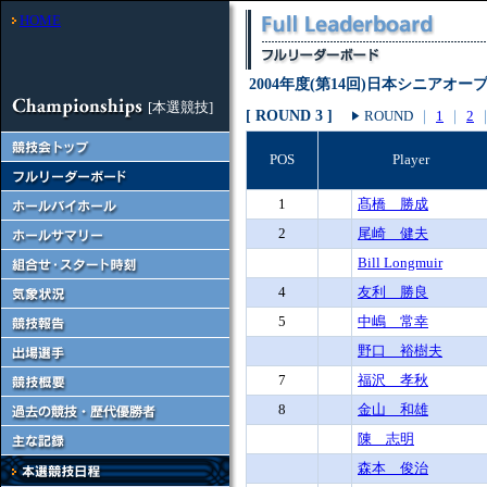
HOME
2004年度(第14回)日本シニアオ
[本選競技]
[ ROUND 3 ]
ROUND
｜
1
｜
2
POS
Player
1
髙橋 勝成
2
尾崎 健夫
Bill Longmuir
4
友利 勝良
5
中嶋 常幸
野口 裕樹夫
7
福沢 孝秋
8
金山 和雄
陳 志明
森本 俊治