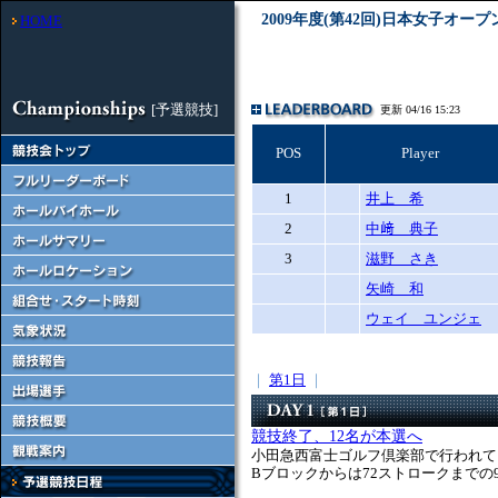
2009年度(第42回)日本女子オ
HOME
[予選競技]
更新 04/16 15:23
POS
Player
1
井上 希
2
中﨑 典子
3
滋野 さき
矢崎 和
ウェイ ユンジェ
｜
第1日
｜
競技終了、12名が本選へ
小田急西富士ゴルフ倶楽部で行われて
Bブロックからは72ストロークまでの9